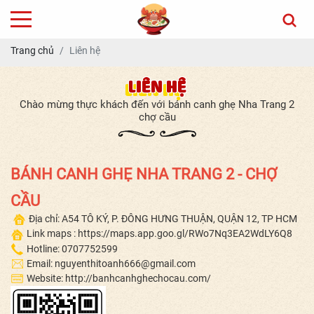
Trang chủ
Liên hệ
LIÊN HỆ
Chào mừng thực khách đến với bánh canh ghẹ Nha Trang 2
chợ cầu
BÁNH CANH GHẸ NHA TRANG 2 - CHỢ
CẦU
Địa chỉ: A54 TÔ KÝ, P. ĐÔNG HƯNG THUẬN, QUẬN 12, TP HCM
Link maps :
https://maps.app.goo.gl/RWo7Nq3EA2WdLY6Q8
Hotline: 0707752599
Email: nguyenthitoanh666@gmail.com
Website:
http://banhcanhghechocau.com/